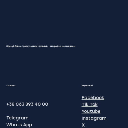
Отримуй більше трафіку, заявок і продажів — ми зробимо це можливим
Цифрове просування бізнесу: як
вивести компанію на новий рівень
онлайн
Контакти
Соцмережі
Facebook
+38 063 893 40 00
Tik Tok
Youtube
Telegram
Instagram
Whats App
X