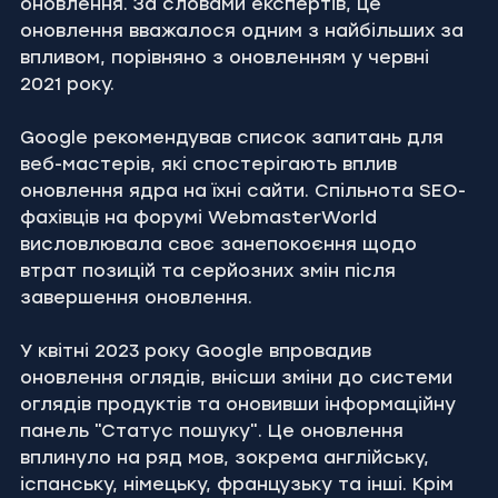
оновлення. За словами експертів, це 
оновлення вважалося одним з найбільших за 
впливом, порівняно з оновленням у червні 
2021 року.
Google рекомендував список запитань для 
веб-мастерів, які спостерігають вплив 
оновлення ядра на їхні сайти. Спільнота SEO-
фахівців на форумі WebmasterWorld 
висловлювала своє занепокоєння щодо 
втрат позицій та серйозних змін після 
завершення оновлення.
У квітні 2023 року Google впровадив 
оновлення оглядів, внісши зміни до системи 
оглядів продуктів та оновивши інформаційну 
панель "Статус пошуку". Це оновлення 
вплинуло на ряд мов, зокрема англійську, 
іспанську, німецьку, французьку та інші. Крім 