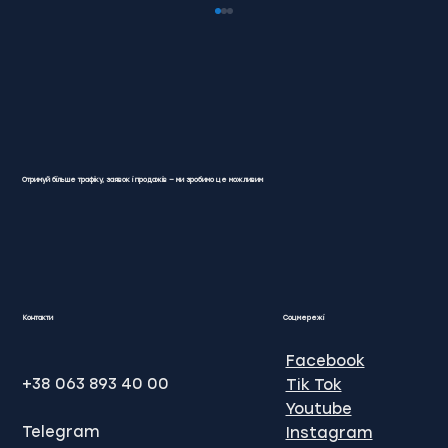
Отримуй більше трафіку, заявок і продажів — ми зробимо це можливим
Цифрове просування бізнесу: як
вивести компанію на новий рівень
онлайн
Контакти
Соцмережі
Facebook
+38 063 893 40 00
Tik Tok
Youtube
Telegram
Instagram