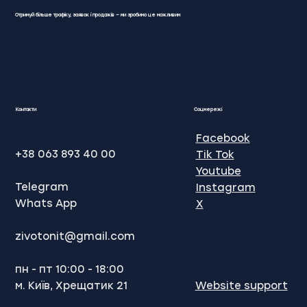
Отримуй більше трафіку, заявок і продажів — ми зробимо це можливим
Як створити ідеальний сайт на
Wix: покроковий гід
Контакти
Соцмережі
Facebook
+38 063 893 40 00
Tik Tok
Youtube
Telegram
Instagram
Whats App
X
​zivotonit@gmail.com
пн - пт 10:00 - 18:00
м. Київ, Хрещатик 21
Website support