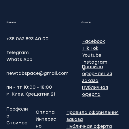
SEO просування Google: Ваш ключ
до успіху в онлайн-бізнесі
Контакты
Соцсети
+38 063 893 40 00
Facebook
Tik Tok
Telegram
Youtube
Whats App
Instagram
Правила
X
newtabspace@gmail.com
оформления
заказа
пн - пт 10:00 - 18:00
Публичная
м. Киев, Крещатик 21
оферта
Порфоли
Оплата
Правила оформления
о
Интерес
заказа
Стоимос
но
Публичная оферта