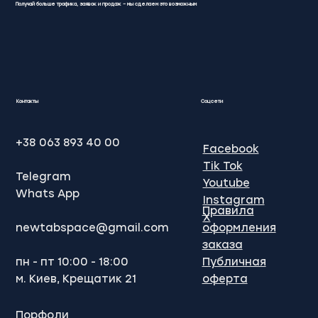
Получай больше трафика, заявок и продаж – мы сделаем это возможным
SEO просування Google: Ваш ключ
до успіху в онлайн-бізнесі
Контакты
Соцсети
+38 063 893 40 00
Facebook
Tik Tok
Telegram
Youtube
Whats App
Instagram
Правила
X
newtabspace@gmail.com
оформления
заказа
пн - пт 10:00 - 18:00
Публичная
м. Киев, Крещатик 21
оферта
Порфоли