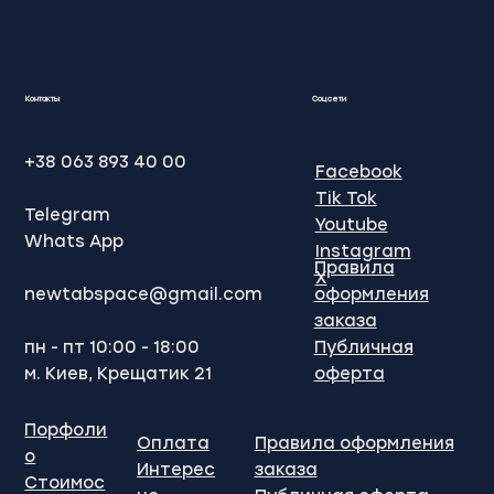
SEO просування Google: Ваш ключ
до успіху в онлайн-бізнесі
Контакты
Соцсети
+38 063 893 40 00
Facebook
Tik Tok
Telegram
Youtube
Whats App
Instagram
Правила
X
newtabspace@gmail.com
оформления
заказа
пн - пт 10:00 - 18:00
Публичная
м. Киев, Крещатик 21
оферта
Порфоли
Оплата
Правила оформления
о
Интерес
заказа
Стоимос