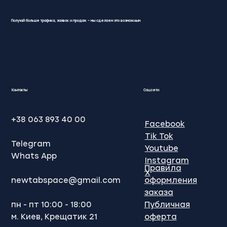
Получай больше трафика, заявок и продаж – мы сделаем это возможным
SEO просування Google: Ваш ключ
до успіху в онлайн-бізнесі
Контакты
Соцсети
+38 063 893 40 00
Facebook
Tik Tok
Telegram
Youtube
Whats App
Instagram
Правила
X
newtabspace@gmail.com
оформления
заказа
пн - пт 10:00 - 18:00
Публичная
м. Киев, Крещатик 21
оферта