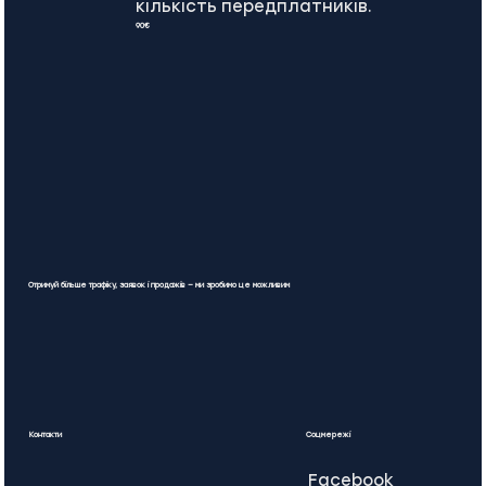
кількість передплатників.
90€
Отримуй більше трафіку, заявок і продажів — ми зробимо це можливим
Контакти
Соцмережі
Facebook